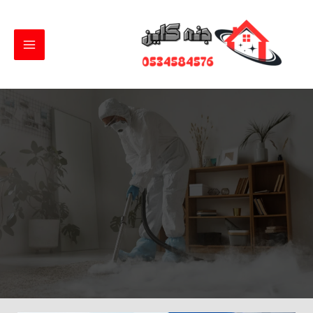
خطي
لى
لمحتوى